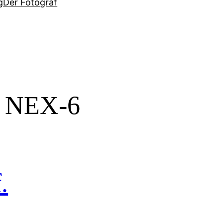
g
Der Fotograf
 NEX-6
.