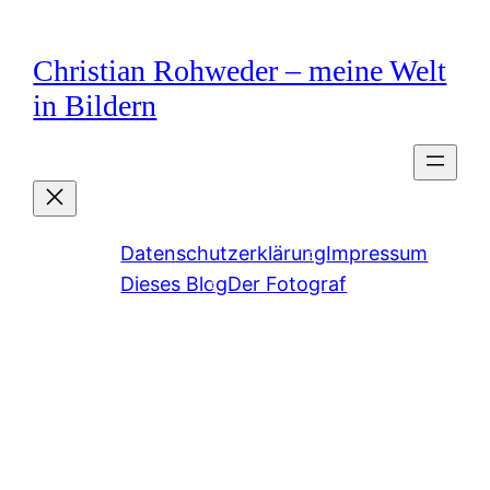
Zum
Inhalt
Christian Rohweder – meine Welt
springen
in Bildern
Datenschutzerklärung
Impressum
Dieses Blog
Der Fotograf