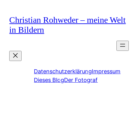
Zum
Inhalt
Christian Rohweder – meine Welt
springen
in Bildern
Datenschutzerklärung
Impressum
Dieses Blog
Der Fotograf